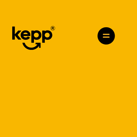
KLEINER
KEPP
LENKANSTOSS.